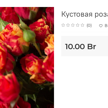
Кустовая роза
(0)
В
10.00 Br